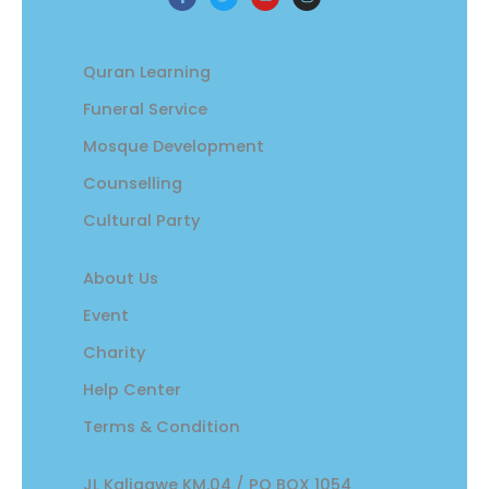
a
w
o
n
c
i
u
s
e
t
t
t
b
t
u
a
o
e
b
g
Quran Learning
o
r
e
r
k
a
-
m
Funeral Service
f
Mosque Development
Counselling
Cultural Party
About Us
Event
Charity
Help Center
Terms & Condition
JL Kaligawe KM.04 / PO BOX 1054