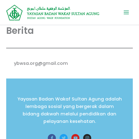
Lewati
ke
konten
Berita
ybwsa.org@gmail.com
Yayasan Badan Wakaf Sultan Agung adalah
lembaga sosial yang bergerak dalam
bidang dakwah melalui pendidikan dan
pelayanan kesehatan.
F
T
Y
I